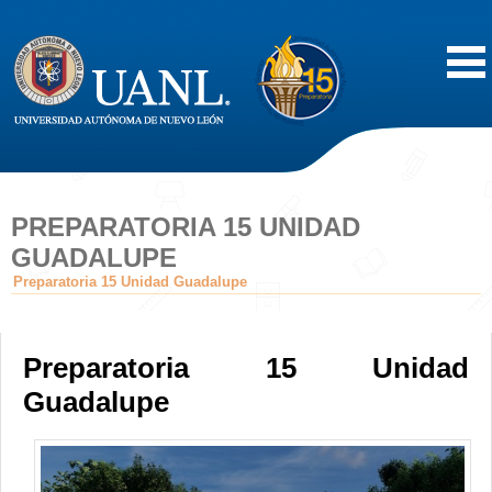
Inicio
Acerca de
PREPARATORIA 15 UNIDAD
GUADALUPE
Oferta Educativa
Preparatoria 15 Unidad Guadalupe
Vida Estudiantil
Preparatoria 15 Unidad
Servicios
Guadalupe
Difusión